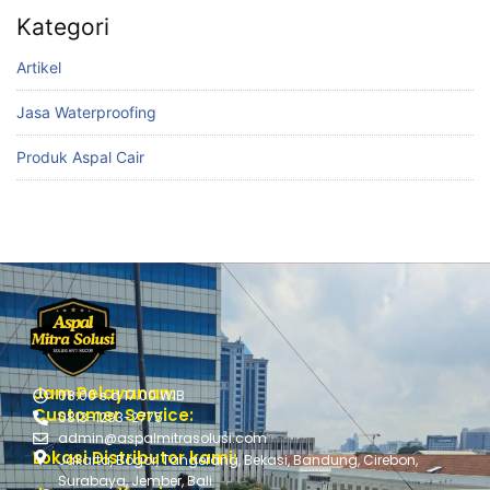
Kategori
Artikel
Jasa Waterproofing
Produk Aspal Cair
Jam Pelayanan:
08:00 s.d 17.00 WIB
Customer Service:
0813-1293-2775
admin@aspalmitrasolusi.com
Lokasi Distributor kami:
Jakarta, Bogor, Tangerang, Bekasi, Bandung, Cirebon,
Surabaya, Jember, Bali