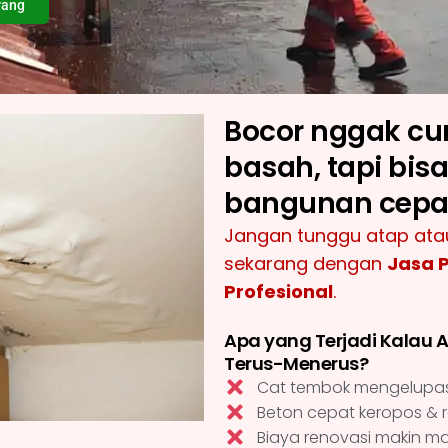
rang
Bocor nggak cum
basah, tapi bisa
bangunan cepat
Jangan tunggu atap ata
sekarang dengan
J
asa P
Profesional
.
Apa yang Terjadi Kalau 
Terus-Menerus?
Cat tembok mengelupas 
Beton cepat keropos & r
Biaya renovasi makin ma