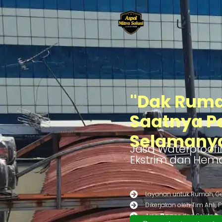
"Dak Ruma
Saatnya Pe
Selamany
Jasa Waterproofi
Ekstrim dan Hema
Layanan untuk Rumah, Ge
Dikerjakan oleh Tim Ahli, 
Area
Bogor
dan Sekitarn