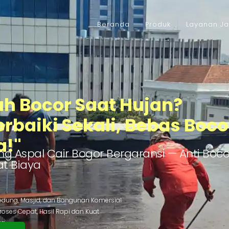
Beranda
Produk
Layanan J
h Bocor Saat Hujan?
rbaiki Sekali, Bebas Boco
a!"
ng Aspal Cair Bogor Bergaransi — Anti Boc
t Biaya
dung, Masjid, dan Bangunan Komersial
Proses Cepat, Hasil Rapi dan Kuat
ya