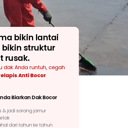
a bikin lantai
 bikin struktur
 rusak.
u dak Anda runtuh, cegah
elapis Anti Bocor
Anda Biarkan Dak Bocor
& jadi sarang jamur
etak
hal dari tahun ke tahun