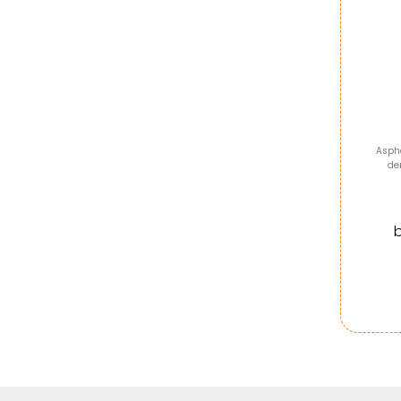
Asph
de
b