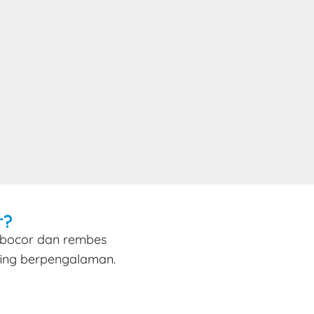
r?
i bocor dan rembes
fing berpengalaman.