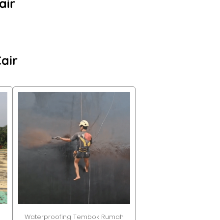
air
air
Waterproofing Tembok Rumah